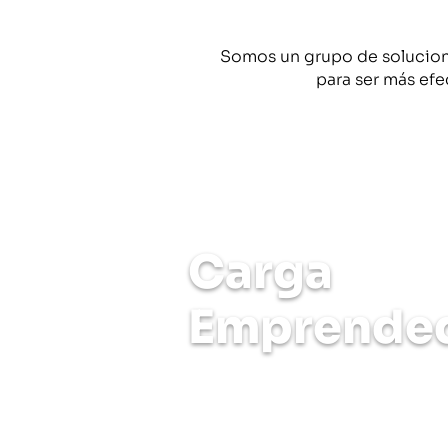
Somos un grupo de solucion
para ser más efe
¿Estás listo para enviar tus p
Carga
Emprende