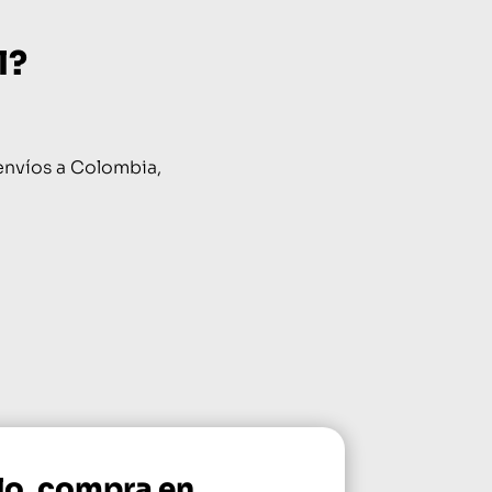
l?
envíos a Colombia,
lo, compra en