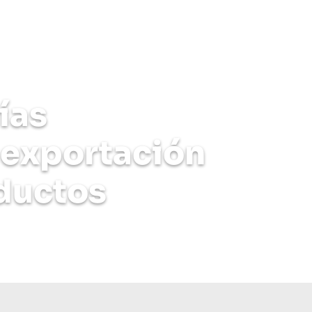
xpertos
ías
a exportación
ductos