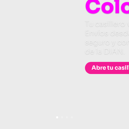
Col
Tu casillero 
Envíos desde
seguro y co
de la DIAN.
Abre tu casil