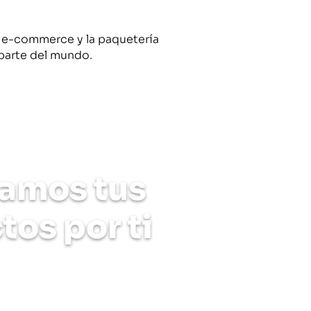
 e-commerce y la paquetería
 parte del mundo.
edio de pago?
amos tus
tos por ti