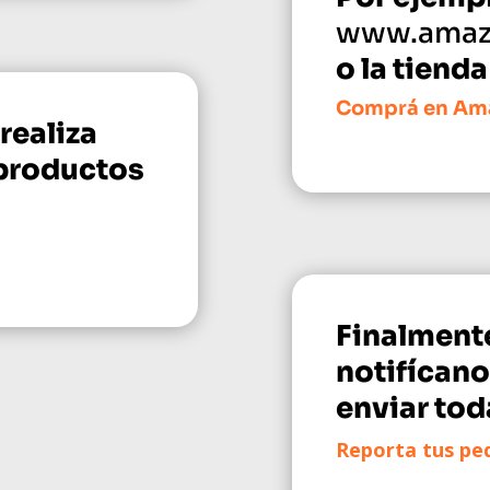
www.amaz
o la tienda
Comprá en Am
 realiza
 productos
Finalmente
notifícan
enviar tod
Reporta tus pe