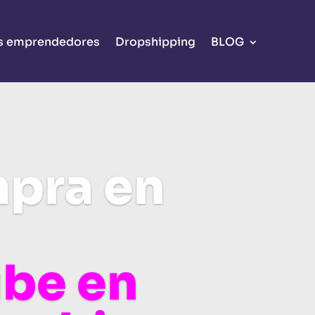
s emprendedores
Dropshipping
BLOG
pra en
ibe en