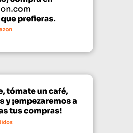
on.com
 que prefieras.
azon
, tómate un café,
os y ¡empezaremos a
as tus compras!
didos