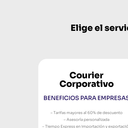
Elige el serv
Courier
Corporativo
BENEFICIOS PARA EMPRESA
– Tarifas mayores al 60% de descuento
– Asesoría personalizada
– Tiempo Express en importación y exportaci