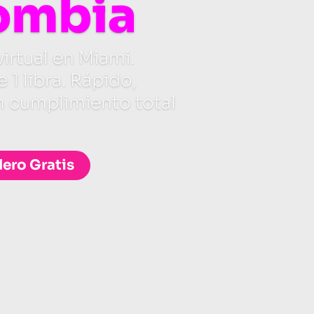
ombia
virtual en Miami.
 1 libra. Rápido,
n cumplimiento total
lero Gratis