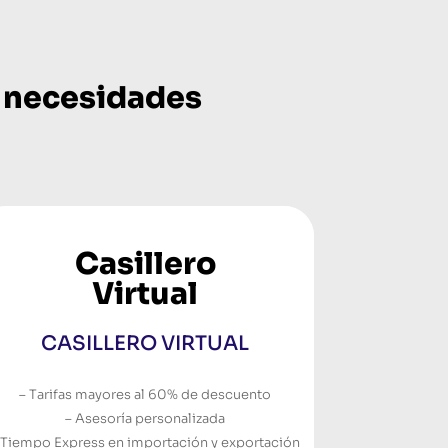
us necesidades
Casillero
Virtual
CASILLERO VIRTUAL
– Tarifas mayores al 60% de descuento
– Asesoría personalizada
 Tiempo Express en importación y exportación