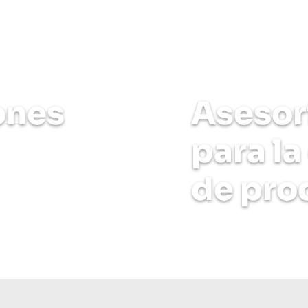
nsporte multimodal.
Comunicate con e
ones
Asesor
para l
de pro