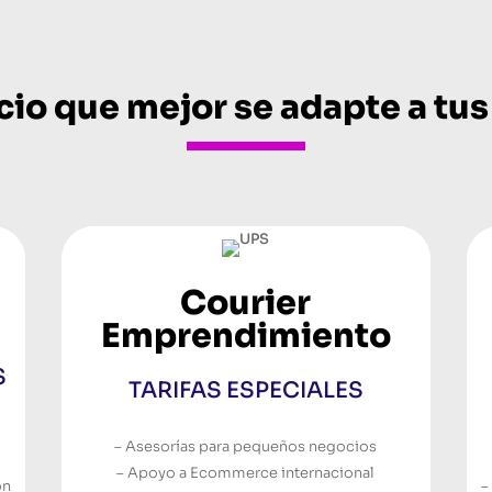
icio que mejor se adapte a t
Courier
Emprendimiento
S
TARIFAS ESPECIALES
– Asesorías para pequeños negocios
– Apoyo a Ecommerce internacional
ón
–